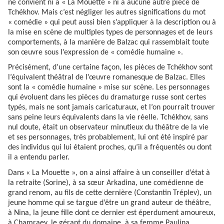
ne convient ni à « La Mouette » ni à aucune autre pièce de
Tchékhov. Mais c’est négliger les autres significations du mot
« comédie » qui peut aussi bien s’appliquer à la description ou à
la mise en scène de multiples types de personnages et de leurs
comportements, à la manière de Balzac qui rassemblait toute
son œuvre sous l’expression de « comédie humaine ».
Précisément, d’une certaine façon, les pièces de Tchékhov sont
l’équivalent théâtral de l’œuvre romanesque de Balzac. Elles
sont la « comédie humaine » mise sur scène. Les personnages
qui évoluent dans les pièces du dramaturge russe sont certes
typés, mais ne sont jamais caricaturaux, et l’on pourrait trouver
sans peine leurs équivalents dans la vie réelle. Tchékhov, sans
nul doute, était un observateur minutieux du théâtre de la vie
et ses personnages, très probablement, lui ont été inspiré par
des individus qui lui étaient proches, qu’il a fréquentés ou dont
il a entendu parler.
Dans « La Mouette », on a ainsi affaire à un conseiller d’état à
la retraite (Sorine), à sa sœur Arkadina, une comédienne de
grand renom, au fils de cette dernière (Constantin Tréplev), un
jeune homme qui se targue d’être un grand auteur de théâtre,
à Nina, la jeune fille dont ce dernier est éperdument amoureux,
à Chamraev, le gérant du domaine, à sa femme Paulina