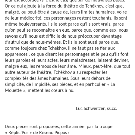
leur est accordée (si c’est le cas) que sur de mauvaises bases.
Or ce qui ajoute à la force du théâtre de Tchékhov, c’est que,
malgré, ou peut-être à cause de, leurs limites humaines, voire
de leur médiocrité, ces personnages restent touchants. Ils sont
même bouleversants. Ils le sont parce qu’ils sont vrais, parce
qu’on peut se reconnaître en eux, parce que, comme eux, nous
savons qu’il nous est difficile de nous préoccuper davantage
d’autrui que de nous-mêmes. Et ils le sont aussi parce que,
comme toujours chez Tchékhov, il ne faut pas se fier aux
apparences : ce que disent les personnages et le peu qu’ils font,
leurs paroles et leurs actes, leurs maladresses, laissent deviner,
malgré eux, les remous de leur âme. Mieux, peut-être, que tout
autre auteur de théâtre, Tchékhov a su respecter les
complexités des âmes humaines. Sous leurs dehors de
simplicité, de limpidité, ses pièces, et en particulier « La
Mouette », mettent les cœurs à nu.
Luc Schweitzer, ss.cc.
Deux pièces sont proposées, cette année, par la troupe
« Réplic’Pus » de Réseau Picpus :