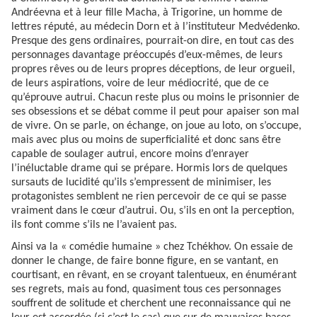
Andréevna et à leur fille Macha, à Trigorine, un homme de
lettres réputé, au médecin Dorn et à l’instituteur Medvédenko.
Presque des gens ordinaires, pourrait-on dire, en tout cas des
personnages davantage préoccupés d’eux-mêmes, de leurs
propres rêves ou de leurs propres déceptions, de leur orgueil,
de leurs aspirations, voire de leur médiocrité, que de ce
qu’éprouve autrui. Chacun reste plus ou moins le prisonnier de
ses obsessions et se débat comme il peut pour apaiser son mal
de vivre. On se parle, on échange, on joue au loto, on s’occupe,
mais avec plus ou moins de superficialité et donc sans être
capable de soulager autrui, encore moins d’enrayer
l’inéluctable drame qui se prépare. Hormis lors de quelques
sursauts de lucidité qu’ils s’empressent de minimiser, les
protagonistes semblent ne rien percevoir de ce qui se passe
vraiment dans le cœur d’autrui. Ou, s’ils en ont la perception,
ils font comme s’ils ne l’avaient pas.
Ainsi va la « comédie humaine » chez Tchékhov. On essaie de
donner le change, de faire bonne figure, en se vantant, en
courtisant, en rêvant, en se croyant talentueux, en énumérant
ses regrets, mais au fond, quasiment tous ces personnages
souffrent de solitude et cherchent une reconnaissance qui ne