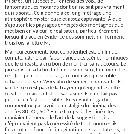
frustrés, un suspect qui entend des voix, de
fantomatiques motards dont on ne sait pas vraiment
qui ils sont… Cela donne à ce long-métrage une
atmosphère mystérieuse et assez captivante.
À
quoi
s’ajoutent les paysages enneigés des montagnes que
met bien en valeur le réalisateur, particulièrement
lorsqu’il place en évidence des sommets qui forment
trois fois la lettre M.
Malheureusement, tout ce potentiel est, en fin de
compte, gâché par l’abondance des scènes horrifiques
que le cinéaste a cru bon de montrer sans détours. Le
pire advient à la fin du film lorsque surgit un monstre
réel (on peut le supposer, en tout cas) qui semble
échappé de
Star Wars
afin de semer l’épouvante. En
vérité, ce n’est pas de la frayeur qu’engendre cette
créature, mais plutôt du sarcasme. Elle ne fait pas
peur, elle n’est que risible ! En voyant ce gâchis,
comment ne pas avoir la nostalgie du cinéma des
années 30, 40, 50 ? En ce temps-là, les cinéastes
maniaient à merveille l’art de la suggestion, ils
n’éprouvaient pas la nécessité de tout montrer, ils
faisaient confiance à l’imagination des spectateurs, et