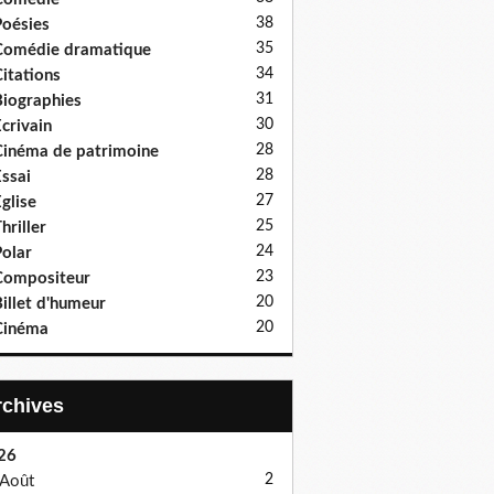
38
oésies
35
Comédie dramatique
34
itations
31
iographies
30
crivain
28
inéma de patrimoine
28
ssai
27
glise
25
hriller
24
olar
23
Compositeur
20
illet d'humeur
20
Cinéma
Archives
26
2
Août