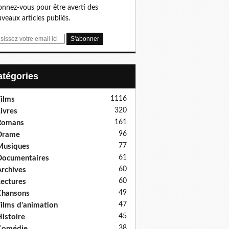
nnez-vous pour être averti des
veaux articles publiés.
Catégories
1116
ilms
320
ivres
161
Romans
96
Drame
77
Musiques
61
ocumentaires
60
rchives
60
ectures
49
Chansons
47
ilms d'animation
45
istoire
38
Comédie