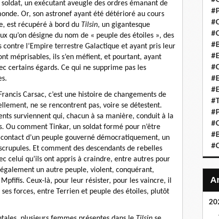
n soldat, un exécutant aveugle des ordres émanant de
#P
onde. Or, son astronef ayant été détérioré au cours
#
se, est récupéré à bord du
Tilsin
, un gigantesque
#C
eux qu’on désigne du nom de « peuple des étoiles », des
#B
s contre l’Empire terrestre Galactique et ayant pris leur
#E
nt méprisables, ils s’en méfient, et pourtant, ayant
#C
avec certains égards. Ce qui ne supprime pas les
es.
#E
#E
Francis Carsac, c’est une histoire de changements de
#T
ellement, ne se rencontrent pas, voire se détestent.
#P
nts surviennent qui, chacun à sa manière, conduit à la
#
s. Ou comment Tinkar, un soldat formé pour n’être
#B
u contact d’un peuple gouverné démocratiquement, un
#
e scrupules. Et comment des descendants de rebelles
celui qu’ils ont appris à craindre, entre autres pour
a également un autre peuple, violent, conquérant,
pfifis. Ceux-là, pour leur résister, pour les vaincre, il
ses forces, entre Terrien et peuple des étoiles, plutôt
20
entales, plusieurs femmes présentes dans le
Tilsin
se