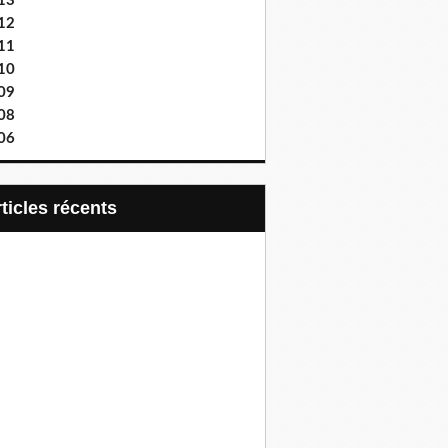
13
12
11
10
09
08
06
articles récents