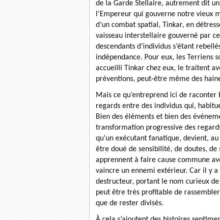
de la Garde Stellaire, autrement dit u
l’Empereur qui gouverne notre vieux m
d’un combat spatial, Tinkar, en détres
vaisseau interstellaire gouverné par c
descendants d’individus s’étant rebellé
indépendance. Pour eux, les Terriens so
accueilli Tinkar chez eux, le traitent 
préventions, peut-être même des hain
Mais ce qu’entreprend ici de raconter 
regards entre des individus qui, habitu
Bien des éléments et bien des événeme
transformation progressive des regard
qu’un exécutant fanatique, devient, a
être doué de sensibilité, de doutes, d
apprennent à faire cause commune avec 
vaincre un ennemi extérieur. Car il y 
destructeur, portant le nom curieux de M
peut être très profitable de rassembler 
que de rester divisés.
À
cela s’ajoutent des histoires sentim