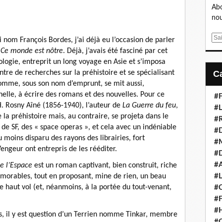
Abo
nou
E
 nom François Bordes, j’ai déjà eu l’occasion de parler
m
,
Ce monde est nôtre
. Déjà, j’avais été fasciné par cet
a
ologie, entreprit un long voyage en Asie et s’imposa
i
re de recherches sur la préhistoire et se spécialisant
l
homme, sous son nom d’emprunt, se mit aussi,
nelle, à écrire des romans et des nouvelles. Pour ce
#F
J. H. Rosny Aîné (1856-1940), l’auteur de
La Guerre du feu
,
#L
 la préhistoire mais, au contraire, se projeta dans le
#
 de SF, des « space operas », et cela avec un indéniable
#
u moins disparu des rayons des librairies, fort
#
engeur ont entrepris de les rééditer.
#D
#A
e l’Espace
est un roman captivant, bien construit, riche
morables, tout en proposant, mine de rien, un beau
#L
e haut vol (et, néanmoins, à la portée du tout-venant,
#
#F
#H
, il y est question d’un Terrien nomme Tinkar, membre
#