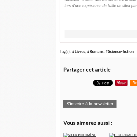
lors d'une expérience de taille de silex p
Tag(s) :
#Livres
,
#Romans
,
#Science-fiction
Partager cet article
Re
S'inscrire à la newsletter
Vous aimerez aussi :