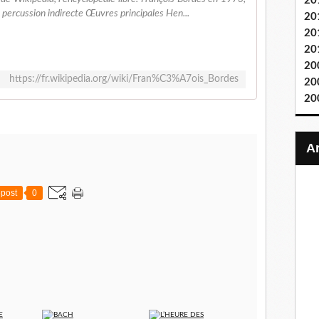
20
ar percussion indirecte Œuvres principales Hen...
20
20
20
20
https://fr.wikipedia.org/wiki/Fran%C3%A7ois_Bordes
20
20
post
0