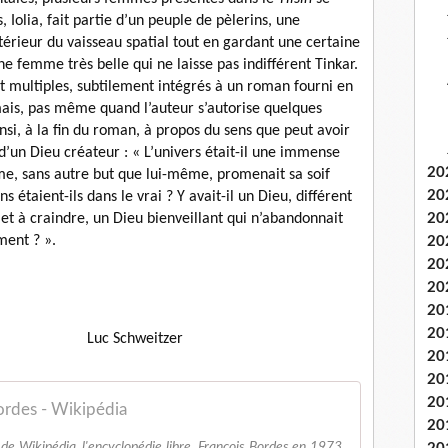
, Iolia, fait partie d’un peuple de pèlerins, une
érieur du vaisseau spatial tout en gardant une certaine
e femme très belle qui ne laisse pas indifférent Tinkar.
t multiples, subtilement intégrés à un roman fourni en
ais, pas même quand l’auteur s’autorise quelques
si, à la fin du roman, à propos du sens que peut avoir
 d’un Dieu créateur : « L’univers était-il une immense
20
e, sans autre but que lui-même, promenait sa soif
20
ns étaient-ils dans le vrai ? Y avait-il un Dieu, différent
r et à craindre, un Dieu bienveillant qui n’abandonnait
20
timent ? ».
20
20
20
20
20
eitzer
20
20
20
ordes - Wikipédia
20
 de Wikipédia, l'encyclopédie libre. François Bordes en 1973,