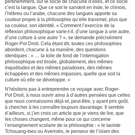
pertinemment, sur le socle de chacune d’elles, et ce socle
c’est la langue. Que ce soit le sanskrit en Inde, le chinois,
l’hébreu ou l’arabe, chacune des langues apporte sa
couleur propre à la philosophie qu’elle transmet, plus que
sa couleur, son identité. « Comment l’exercice de la
réflexion philosophique varie-t-il, d’une langue à une autre,
d’une culture à une autre ? », se demande précisément
Roger-Pol Droit. Cela étant dit, toutes ces philosophies
abordent, chacune à sa manière, des questions
identiques : « … la toile de fond de l’interrogation
philosophique est tissée, globalement, des mêmes
inquiétudes et des mêmes paradoxes, des mêmes
échappées et des mêmes impasses, quelle que soit la
culture où elle se développe. »
N'hésitons pas à entreprendre ce voyage avec Roger-
Pol Droit, à nous ouvrir ainsi à d’autres pensées que celles
que nous connaissons déjà et, peut-être, y ayant pris goût,
à chercher à les connaître toujours davantage. Il semble
d’ailleurs, si j’en crois un article que je viens de lire, que
les choses changent, même pour ce qui concerne
l’enseignement scolaire de la philosophie : « le taoïste
Tchouang-tseu ou Averroès, le penseur de l’islam des