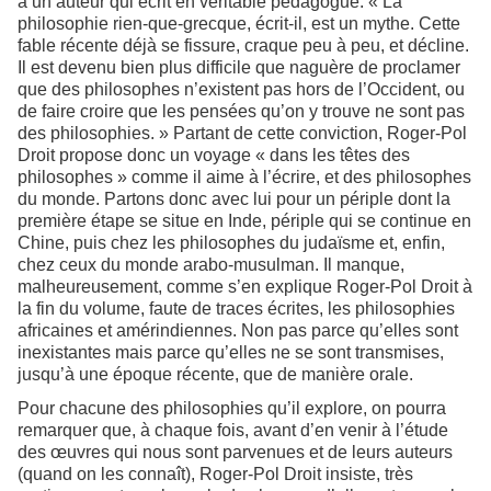
à un auteur qui écrit en véritable pédagogue. « La
philosophie rien-que-grecque, écrit-il, est un mythe. Cette
fable récente déjà se fissure, craque peu à peu, et décline.
Il est devenu bien plus difficile que naguère de proclamer
que des philosophes n’existent pas hors de l’Occident, ou
de faire croire que les pensées qu’on y trouve ne sont pas
des philosophies. » Partant de cette conviction, Roger-Pol
Droit propose donc un voyage « dans les têtes des
philosophes » comme il aime à l’écrire, et des philosophes
du monde. Partons donc avec lui pour un périple dont la
première étape se situe en Inde, périple qui se continue en
Chine, puis chez les philosophes du judaïsme et, enfin,
chez ceux du monde arabo-musulman. Il manque,
malheureusement, comme s’en explique Roger-Pol Droit à
la fin du volume, faute de traces écrites, les philosophies
africaines et amérindiennes. Non pas parce qu’elles sont
inexistantes mais parce qu’elles ne se sont transmises,
jusqu’à une époque récente, que de manière orale.
Pour chacune des philosophies qu’il explore, on pourra
remarquer que, à chaque fois, avant d’en venir à l’étude
des œuvres qui nous sont parvenues et de leurs auteurs
(quand on les connaît), Roger-Pol Droit insiste, très