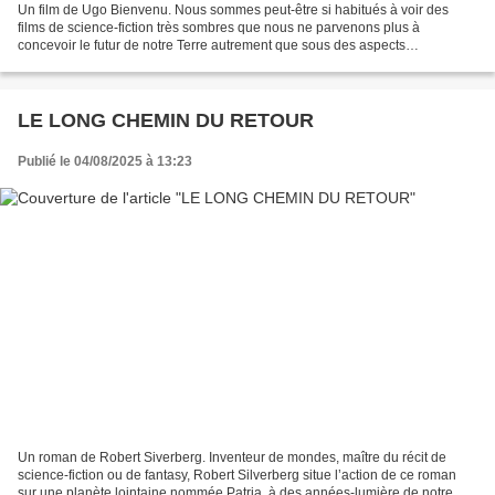
Un film de Ugo Bienvenu. Nous sommes peut-être si habitués à voir des
films de science-fiction très sombres que nous ne parvenons plus à
concevoir le futur de notre Terre autrement que sous des aspects
catastrophistes. Fort heureusement, Ugo Bienvenu,...
LE LONG CHEMIN DU RETOUR
Publié le 04/08/2025 à 13:23
Un roman de Robert Siverberg. Inventeur de mondes, maître du récit de
science-fiction ou de fantasy, Robert Silverberg situe l’action de ce roman
sur une planète lointaine nommée Patria, à des années-lumière de notre