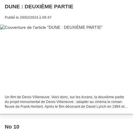
DUNE : DEUXIÈME PARTIE
Publié le 29/02/2024 à 08:47
Un film de Denis Villeneuve. Voici donc, sur les écrans, la deuxième partie
du projet monumental de Denis Villeneuve : adapter au cinéma le roman-
fleuve de Frank Herbert. Après le film décevant de David Lynch en 1984 et le
projet, jamais abouti, d’Alejandro...
No 10