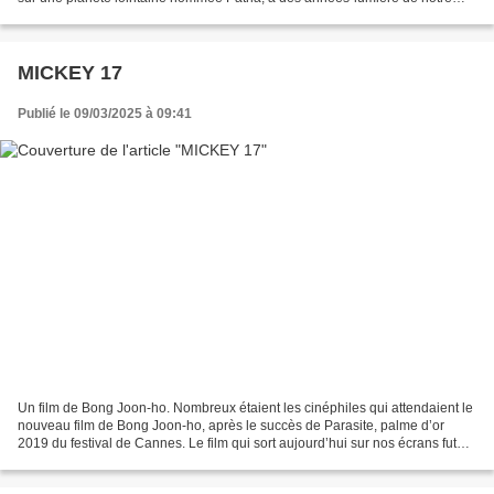
Terre. Là sont arrivées, des milliers...
MICKEY 17
Publié le 09/03/2025 à 09:41
Un film de Bong Joon-ho. Nombreux étaient les cinéphiles qui attendaient le
nouveau film de Bong Joon-ho, après le succès de Parasite, palme d’or
2019 du festival de Cannes. Le film qui sort aujourd’hui sur nos écrans fut
tourné dès 2022 mais dut être...